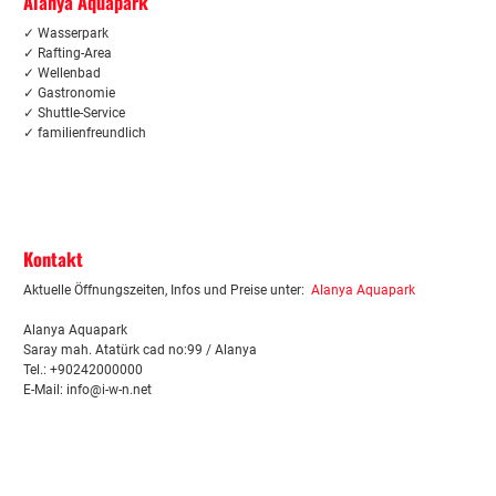
Alanya Aquapark
✓ Wasserpark
✓
Rafting-Area
✓ Wellenbad
✓ Gastronomie
✓ Shuttle-Service
✓ familienfreundlich
Kontakt
Aktuelle Öffnungszeiten, Infos und Preise unter:
Alanya Aquapark
Alanya Aquapark
Saray mah. Atatürk cad no:99 / Alanya
Tel.: +90242000000
E-Mail: info@i-w-n.net