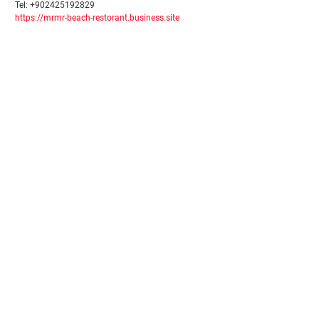
Tel: +902425192829
https://mrmr-beach-restorant.business.site