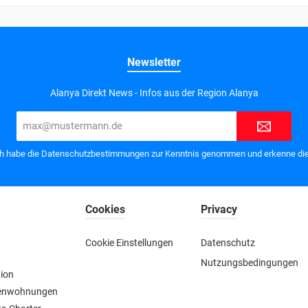
Newsletter
Alanya Direkt News - Infos aus der Region Alanya
E-
Mail-
Adresse*
h habe die
Datenschutzbestimmungen
zur Kenntnis genommen und erkenne die
Cookies
Privacy
Cookie Einstellungen
Datenschutz
Nutzungsbedingungen
gion
rienwohnungen